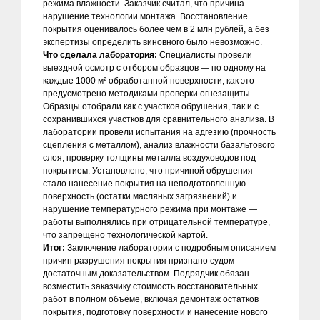
режима влажности. Заказчик считал, что причина —
нарушение технологии монтажа. Восстановление
покрытия оценивалось более чем в 2 млн рублей, а без
экспертизы определить виновного было невозможно.
Что сделала лаборатория:
Специалисты провели
выездной осмотр с отбором образцов — по одному на
каждые 1000 м² обработанной поверхности, как это
предусмотрено методиками проверки огнезащиты.
Образцы отобрали как с участков обрушения, так и с
сохранившихся участков для сравнительного анализа. В
лаборатории провели испытания на адгезию (прочность
сцепления с металлом), анализ влажности базальтового
слоя, проверку толщины металла воздуховодов под
покрытием. Установлено, что причиной обрушения
стало нанесение покрытия на неподготовленную
поверхность (остатки масляных загрязнений) и
нарушение температурного режима при монтаже —
работы выполнялись при отрицательной температуре,
что запрещено технологической картой.
Итог:
Заключение лаборатории с подробным описанием
причин разрушения покрытия признано судом
достаточным доказательством. Подрядчик обязан
возместить заказчику стоимость восстановительных
работ в полном объёме, включая демонтаж остатков
покрытия, подготовку поверхности и нанесение нового