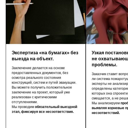
Экспертиза «на бумагах» без
Узкая постанов
выезда на объект.
не охватываю
проблемы.
Заключение делается на основе
предоставленных документов, без
Заказчик ставит вопр
осмотра реального состояния
ли система пожароту
конструкций, систем и путей эвакуации.
эксперты не анализир
Вы можете получить положительное
определены категори
заключение на проект, который уже
которых она спроект
реализован с критическими
смещается, а не реша
отступлениями.
Мы анализируем
проб
Мы проводим
обязательный выездной
выявляя корневые п
этап, фиксируя все несоответствия.
несоответствий.