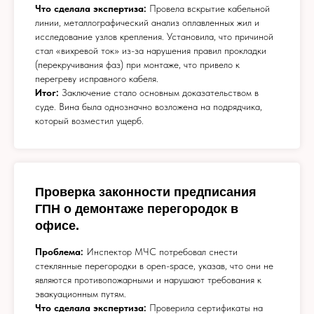
Что сделала экспертиза:
Провела вскрытие кабельной
линии, металлографический анализ оплавленных жил и
исследование узлов крепления. Установила, что причиной
стал «вихревой ток» из-за нарушения правил прокладки
(перекручивания фаз) при монтаже, что привело к
перегреву исправного кабеля.
Итог:
Заключение стало основным доказательством в
суде. Вина была однозначно возложена на подрядчика,
который возместил ущерб.
Проверка законности предписания
ГПН о демонтаже перегородок в
офисе.
Проблема:
Инспектор МЧС потребовал снести
стеклянные перегородки в open-space, указав, что они не
являются противопожарными и нарушают требования к
эвакуационным путям.
Что сделала экспертиза:
Проверила сертификаты на