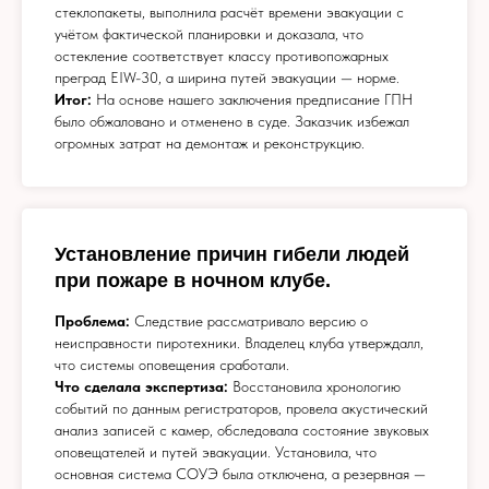
стеклопакеты, выполнила расчёт времени эвакуации с
учётом фактической планировки и доказала, что
остекление соответствует классу противопожарных
преград ЕIW-30, а ширина путей эвакуации — норме.
Итог:
На основе нашего заключения предписание ГПН
было обжаловано и отменено в суде. Заказчик избежал
огромных затрат на демонтаж и реконструкцию.
Установление причин гибели людей
при пожаре в ночном клубе.
Проблема:
Следствие рассматривало версию о
неисправности пиротехники. Владелец клуба утверждалл,
что системы оповещения сработали.
Что сделала экспертиза:
Восстановила хронологию
событий по данным регистраторов, провела акустический
анализ записей с камер, обследовала состояние звуковых
оповещателей и путей эвакуации. Установила, что
основная система СОУЭ была отключена, а резервная —