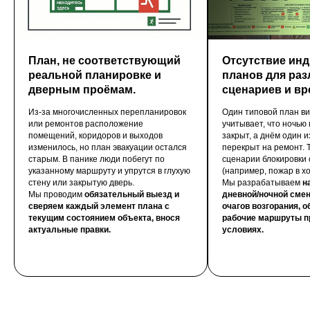
План, не соответствующий
Отсутствие ин
реальной планировке и
планов для ра
дверным проёмам.
сценариев и вр
Из-за многочисленных перепланировок
Один типовой план ви
или ремонтов расположение
учитывает, что ночью
помещений, коридоров и выходов
закрыт, а днём один 
изменилось, но план эвакуации остался
перекрыт на ремонт. 
старым. В панике люди побегут по
сценарии блокировки 
указанному маршруту и упрутся в глухую
(например, пожар в хо
стену или закрытую дверь.
Мы разрабатываем
н
Мы проводим
обязательный выезд и
дневной/ночной сме
сверяем каждый элемент плана с
очагов возгорания, 
текущим состоянием объекта, внося
рабочие маршруты 
актуальные правки.
условиях.