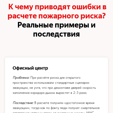
К чему приводят ошибки в
расчете пожарного риска?
Реальные примеры и
последствия
Офисный центр
Проблема:
При расчёте риска для открытого
пространства использовали стандартные сценарии
эвакуации, не учтя, что при демонтаже дверей скорость
заполнения коридора дымом вырастет в 2-3 раза.
Последствие:
В расчете получили «достаточное время
эвакуации», тогда как по факту люди получат смертельное
отравление угарным газом за считанные минуты. МЧС