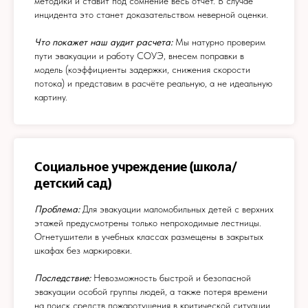
методики и ставит под сомнение весь отчёт. В случае
инцидента это станет доказательством неверной оценки.
Что покажет наш аудит расчета:
Мы натурно проверим
пути эвакуации и работу СОУЭ, внесем поправки в
модель (коэффициенты задержки, снижения скорости
потока) и представим в расчёте реальную, а не идеальную
картину.
Социальное учреждение (школа/
детский сад)
Проблема:
Для эвакуации маломобильных детей с верхних
этажей предусмотрены только непроходимые лестницы.
Огнетушители в учебных классах размещены в закрытых
шкафах без маркировки.
Последствие:
Невозможность быстрой и безопасной
эвакуации особой группы людей, а также потеря времени
на поиск средств пожаротушения в критической ситуации.