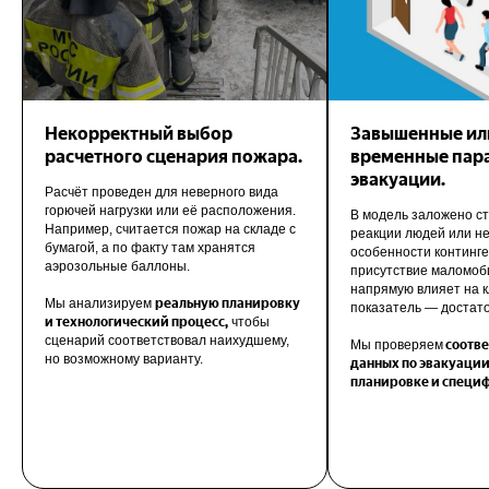
Некорректный выбор
Завышенные ил
расчетного сценария пожара.
временные пар
эвакуации.
Расчёт проведен для неверного вида
горючей нагрузки или её расположения.
В модель заложено с
Например, считается пожар на складе с
реакции людей или н
бумагой, а по факту там хранятся
особенности континге
аэрозольные баллоны.
присутствие маломоби
напрямую влияет на 
Мы анализируем
реальную планировку
показатель — достато
и технологический процесс,
чтобы
сценарий соответствовал наихудшему,
Мы проверяем
соотве
но возможному варианту.
данных по эвакуации
планировке и специф